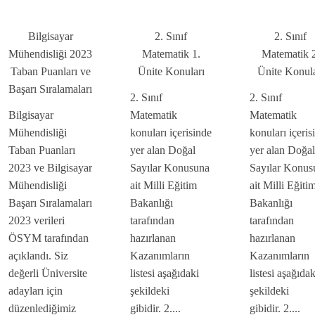
Bilgisayar
2. Sınıf
2. Sınıf
Mühendisliği 2023
Matematik 1.
Matematik 2
Taban Puanları ve
Ünite Konuları
Ünite Konula
Başarı Sıralamaları
2. Sınıf
2. Sınıf
Bilgisayar
Matematik
Matematik
Mühendisliği
konuları içerisinde
konuları içeris
Taban Puanları
yer alan Doğal
yer alan Doğal
2023 ve Bilgisayar
Sayılar Konusuna
Sayılar Konus
Mühendisliği
ait Milli Eğitim
ait Milli Eğiti
Başarı Sıralamaları
Bakanlığı
Bakanlığı
2023 verileri
tarafından
tarafından
ÖSYM tarafından
hazırlanan
hazırlanan
açıklandı. Siz
Kazanımların
Kazanımların
değerli Üniversite
listesi aşağıdaki
listesi aşağıdak
adayları için
şekildeki
şekildeki
düzenlediğimiz
gibidir. 2....
gibidir. 2....