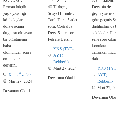
KONUSU:
TYT Sınavında
AYT Matemat
Roman küçük
40 Türkçe ,
Dersinin de
yaşta yaşadığı
Sosyal Bilimler;
geçmiş seneler
kötü olaylardan
Tarih Dersi 5 adet
göre geçmiş S
dolayı acıma
soru, Coğrafya
dağılımları da
duygusu olmayan
Dersi 5 adet soru,
şekildedir. Her
bir öğretmenin
Felsefe Dersi 5...
sene soru çıka
babasının
konulara
YKS (TYT-
ölümünden sonra
çalışırken mut
AYT)
onun hatıra
daha...
Rehberlik
defterini...
Mart 27, 2024
YKS (TYT
Kitap Özetleri
AYT)
Devamını Oku
Mart 27, 2024
Rehberlik
Mart 27, 2
Devamını Oku
Devamını Ok