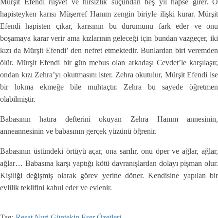
Mürşit Efendi rüşvet ve hırsızlık suçundan beş yıl hapse girer. O
hapisteyken karısı Müşerref Hanım zengin biriyle ilişki kurar. Mürşit
Efendi hapisten çıkar, karısının bu durumunu fark eder ve onu
boşamaya karar verir ama kızlarının geleceği için bundan vazgeçer, iki
kızı da Mürşit Efendi’ den nefret etmektedir. Bunlardan biri veremden
ölür. Mürşit Efendi bir gün mebus olan arkadaşı Cevdet’le karşılaşır,
ondan kızı Zehra’yı okutmasını ister. Zehra okutulur, Mürşit Efendi ise
bir lokma ekmeğe bile muhtaçtır. Zehra bu sayede öğretmen
olabilmiştir.
Babasının hatıra defterini okuyan Zehra Hanım annesinin,
anneannesinin ve babasının gerçek yüzünü öğrenir.
Babasının üstündeki örtüyü açar, ona sarılır, onu öper ve ağlar, ağlar,
ağlar… Babasına karşı yaptığı kötü davranışlardan dolayı pişman olur.
Kişiliği değişmiş olarak görev yerine döner. Kendisine yapılan bir
evlilik teklifini kabul eder ve evlenir.
Tag:
Reşat Nuri Güntekin Eser Özetleri