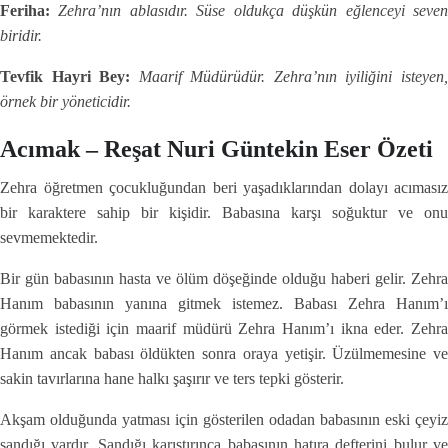
Feriha:
Zehra’nın ablasıdır. Süse oldukça düşkün eğlenceyi seve
biridir.
Tevfik Hayri Bey:
Maarif Müdürüdür. Zehra’nın iyiliğini isteyen
örnek bir yöneticidir.
Acımak – Reşat Nuri Güntekin Eser Özeti
Zehra öğretmen çocukluğundan beri yaşadıklarından dolayı acımasız
bir karaktere sahip bir kişidir. Babasına karşı soğuktur ve onu
sevmemektedir.
Bir gün babasının hasta ve ölüm döşeğinde olduğu haberi gelir. Zehra
Hanım babasının yanına gitmek istemez. Babası Zehra Hanım’ı
görmek istediği için maarif müdürü Zehra Hanım’ı ikna eder. Zehra
Hanım ancak babası öldükten sonra oraya yetişir. Üzülmemesine ve
sakin tavırlarına hane halkı şaşırır ve ters tepki gösterir.
Akşam olduğunda yatması için gösterilen odadan babasının eski çeyiz
sandığı vardır. Sandığı karıştırınca babasının hatıra defterini bulur ve