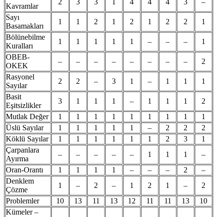
2
3
3
1
4
4
4
3
–
Kavramlar
Sayı
1
1
2
1
2
1
2
2
1
Basamakları
Bölünebilme
1
1
1
1
1
–
–
–
1
Kuralları
OBEB-
–
–
–
–
–
–
–
–
2
OKEK
Rasyonel
2
2
–
3
1
–
1
1
1
Sayılar
Basit
3
1
1
1
–
1
1
1
2
Eşitsizlikler
Mutlak Değer
1
1
1
1
1
1
1
1
1
Üslü Sayılar
1
1
1
1
1
–
2
2
2
Köklü Sayılar
1
1
1
1
1
1
2
3
1
Çarpanlara
–
–
–
–
–
1
1
1
–
Ayırma
Oran-Orantı
1
1
1
1
–
–
–
2
–
Denklem
1
–
2
–
1
2
1
–
2
Çözme
Problemler
10
13
11
13
12
11
11
13
10
Kümeler –