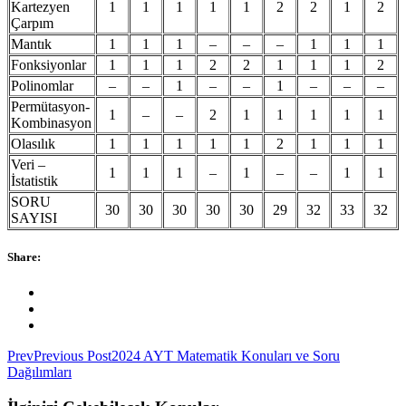
Kartezyen
1
1
1
1
1
2
2
1
2
Çarpım
Mantık
1
1
1
–
–
–
1
1
1
Fonksiyonlar
1
1
1
2
2
1
1
1
2
Polinomlar
–
–
1
–
–
1
–
–
–
Permütasyon-
1
–
–
2
1
1
1
1
1
Kombinasyon
Olasılık
1
1
1
1
1
2
1
1
1
Veri –
1
1
1
–
1
–
–
1
1
İstatistik
SORU
30
30
30
30
30
29
32
33
32
SAYISI
Share:
Prev
Previous Post
2024 AYT Matematik Konuları ve Soru
Dağılımları