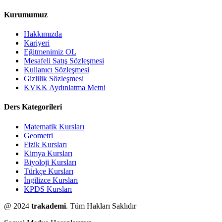
Kurumumuz
Hakkımızda
Kariyeri
Eğitmenimiz OL
Mesafeli Satış Sözleşmesi
Kullanıcı Sözleşmesi
Gizlilik Sözleşmesi
KVKK Aydınlatma Metni
Ders Kategorileri
Matematik Kursları
Geometri
Fizik Kursları
Kimya Kursları
Biyoloji Kursları
Türkçe Kursları
İngilizce Kursları
KPDS Kursları
@ 2024
trakademi
. Tüm Hakları Saklıdır