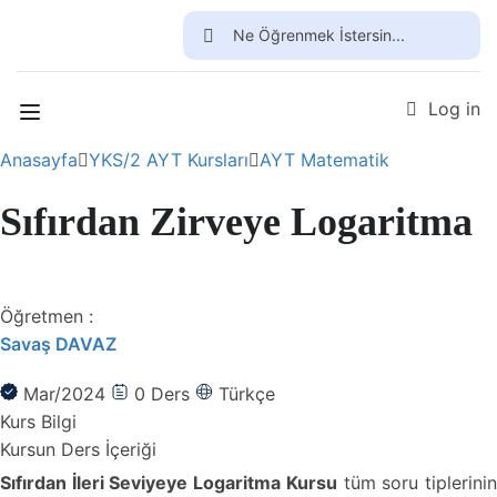
Ücretsiz Üye Ol
Log in
Anasayfa
YKS/2 AYT Kursları
AYT Matematik
Sıfırdan Zirveye Logaritma
Öğretmen :
Savaş DAVAZ
Mar/2024
0
Ders
Türkçe
Kurs Bilgi
Kursun Ders İçeriği
Sıfırdan İleri Seviyeye Logaritma Kursu
tüm soru tiplerini