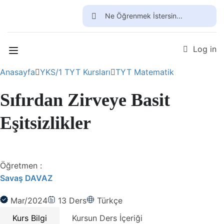
Ücretsiz Üye Ol
Log in
Anasayfa
YKS/1 TYT Kursları
TYT Matematik
Sıfırdan Zirveye Basit
Eşitsizlikler
Öğretmen :
Savaş DAVAZ
Mar/2024
13
Ders
Türkçe
Kurs Bilgi
Kursun Ders İçeriği