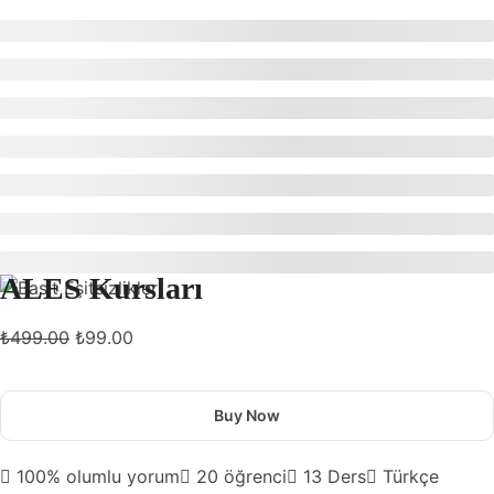
ALES Kursları
₺499.00
₺99.00
Buy Now
100% olumlu yorum
20
öğrenci
13
Ders
Türkçe