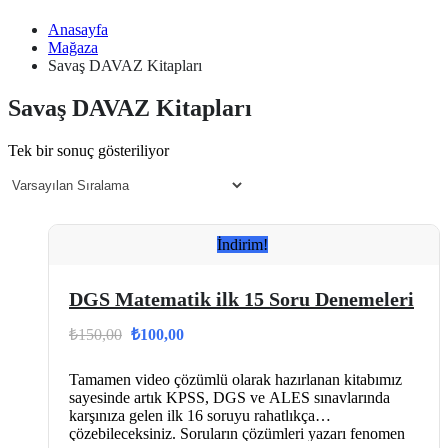
Anasayfa
Mağaza
Savaş DAVAZ Kitapları
Savaş DAVAZ Kitapları
Tek bir sonuç gösteriliyor
İndirim!
DGS Matematik ilk 15 Soru Denemeleri
Orijinal
Şu
₺
150,00
₺
100,00
fiyat:
andaki
fiyat:
₺150,00.
Tamamen video çözümlü olarak hazırlanan kitabımız
₺100,00.
sayesinde artık KPSS, DGS ve ALES sınavlarında
karşınıza gelen ilk 16 soruyu rahatlıkça
çözebileceksiniz. Soruların çözümleri yazarı fenomen